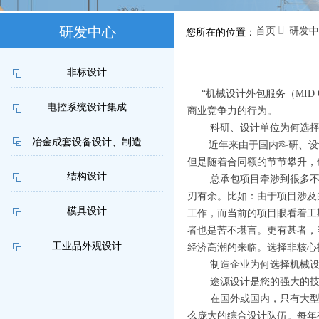
研发中心

首页
研发中
您所在的位置：
联系我们
非标设计
“机械设计外包服务（MID 
电控系统设计集成
商业竞争力的行为。
科研、设计单位为何选择
冶金成套设备设计、制造
近年来由于国内科研、设计
但是随着合同额的节节攀升，
结构设计
总承包项目牵涉到很多不同
刃有余。比如：由于项目涉及
模具设计
工作，而当前的项目眼看着工
者也是苦不堪言。更有甚者，
工业品外观设计
经济高潮的来临。选择非核心
制造企业为何选择机械设
方案设计与标书制作
途源设计是您的强大的技
在国外或国内，只有大型的
么庞大的综合设计队伍。每年